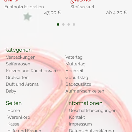
Echtholzdekoration
Stoffsackerl
47,00
€
ab
4,20
€
1
2
3
4
Kategorien
Verpackungen
Vatertag
Seifenrosen
Muttertag
Kerzen und Räucherware
Hochzeit
Grußkarten
Geburtstag
Duft und Aroma
Badezusätze
Baby
Aufmerksamkeiten
Seiten
Informationen
Home
Geschäftsbedingungen
Warenkorb
Kontakt
Kasse
Impressum
Hilfe und Fragen
Datenschutzerklärung