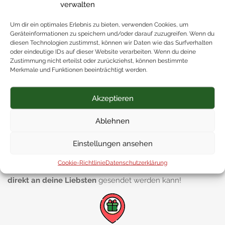
verwalten
Das besondere Extra
Um dir ein optimales Erlebnis zu bieten, verwenden Cookies, um
Geräteinformationen zu speichern und/oder darauf zuzugreifen. Wenn du
diesen Technologien zustimmst, können wir Daten wie das Surfverhalten
oder eindeutige IDs auf dieser Website verarbeiten. Wenn du deine
Zustimmung nicht erteilst oder zurückziehst, können bestimmte
Merkmale und Funktionen beeinträchtigt werden.
Kostenlos geliefert
Ab einem Bestellwert von 50 Euro liefern wir
deine
Akzeptieren
Geschenke innerhalb Österreichs kostenlos
aus!
Ablehnen
Einstellungen ansehen
Passend verpackt
Cookie-Richtlinie
Datenschutzerklärung
Wir verpacken deine Geschenke
gerne so, dass das Paket
direkt an deine Liebsten
gesendet werden kann!