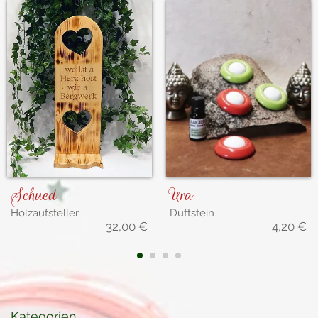
Schued
Ura
Holzaufsteller
Duftstein
32,00
€
4,20
€
1
2
3
4
Kategorien