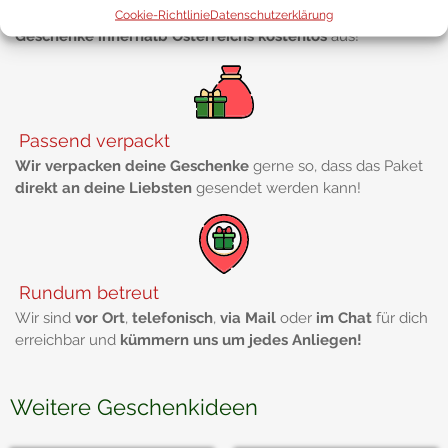
Ab einem Bestellwert von 50 Euro liefern wir
deine
Cookie-Richtlinie
Datenschutzerklärung
Geschenke innerhalb Österreichs kostenlos
aus!
Passend verpackt
Wir verpacken deine Geschenke
gerne so, dass das Paket
direkt an deine Liebsten
gesendet werden kann!
Rundum betreut
Wir sind
vor Ort
,
telefonisch
,
via Mail
oder
im Chat
für dich
erreichbar und
kümmern uns um jedes Anliegen!
Weitere Geschenkideen