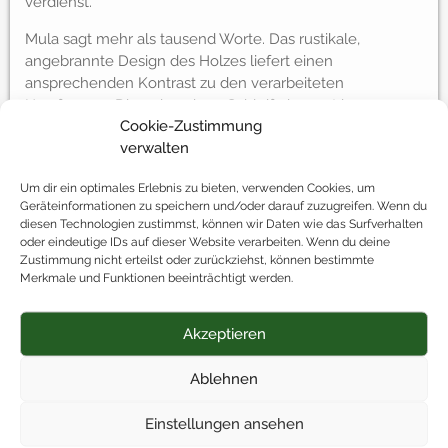
verdienst.
Mula sagt mehr als tausend Worte. Das rustikale,
angebrannte Design des Holzes liefert einen
ansprechenden Kontrast zu den verarbeiteten
Herzformen. Die gebundene Schleife kommt im
Cookie-Zustimmung
modernen Shabby Chic daher und ist zusammen mit den
verwalten
zart leuchtenden Lämpchen ein absoluter Blickfang.
Ein einmaliges Geschenk für Deine Liebsten, das man
Um dir ein optimales Erlebnis zu bieten, verwenden Cookies, um
Geräteinformationen zu speichern und/oder darauf zuzugreifen. Wenn du
nicht so schnell vergisst. Und egal, wo Du Mula hinstellst:
diesen Technologien zustimmst, können wir Daten wie das Surfverhalten
Es erfüllt den Raum mit Liebe, Charme und Wärme!
oder eindeutige IDs auf dieser Website verarbeiten. Wenn du deine
Zustimmung nicht erteilst oder zurückziehst, können bestimmte
Merkmale und Funktionen beeinträchtigt werden.
Das besondere Extra
Akzeptieren
Ablehnen
Einstellungen ansehen
Kostenlos geliefert