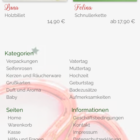
Luna
Felina
Holzbillet
Schnullerkette
14,90
€
ab
17,90
€
Kategorien
Verpackungen
Vatertag
Seifenrosen
Muttertag
Kerzen und Räucherware
Hochzeit
Grußkarten
Geburtstag
Duft und Aroma
Badezusätze
Baby
Aufmerksamkeiten
Seiten
Informationen
Home
Geschäftsbedingungen
Warenkorb
Kontakt
Kasse
Impressum
Hilfe und Fragen
Datenschutzerklärung