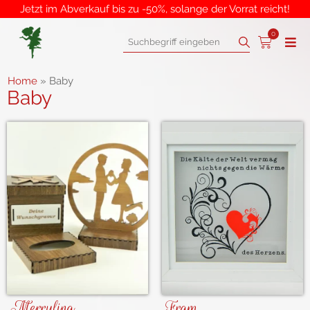
Jetzt im Abverkauf bis zu -50%, solange der Vorrat reicht!
0
Home
»
Baby
Baby
Merrylina
Fram