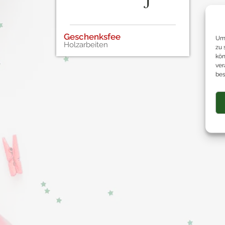
Geschenksfee
Um 
Holzarbeiten
zu 
kön
ver
bes