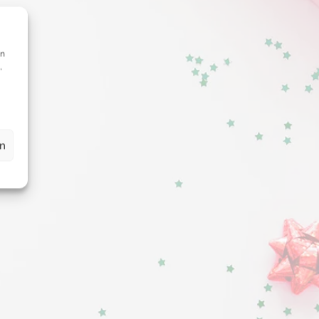
en
,
en