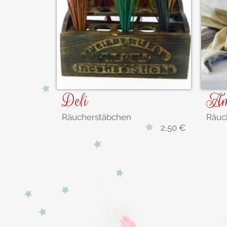
Deli
Am
Räucherstäbchen
Räuc
2,50
€