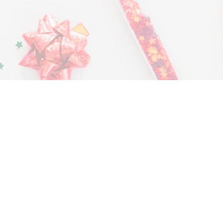
Kategorien
Verpackungen
Vatertag
Seifenrosen
Muttertag