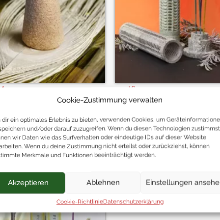
li
Haddee
Cookie-Zustimmung verwalten
herkegel
Räuchersäule
2,50
€
24
dir ein optimales Erlebnis zu bieten, verwenden Cookies, um Geräteinformation
speichern und/oder darauf zuzugreifen. Wenn du diesen Technologien zustimmst
nen wir Daten wie das Surfverhalten oder eindeutige IDs auf dieser Website
arbeiten. Wenn du deine Zustimmung nicht erteilst oder zurückziehst, können
timmte Merkmale und Funktionen beeinträchtigt werden.
Akzeptieren
Ablehnen
Einstellungen anseh
Cookie-Richtlinie
Datenschutzerklärung