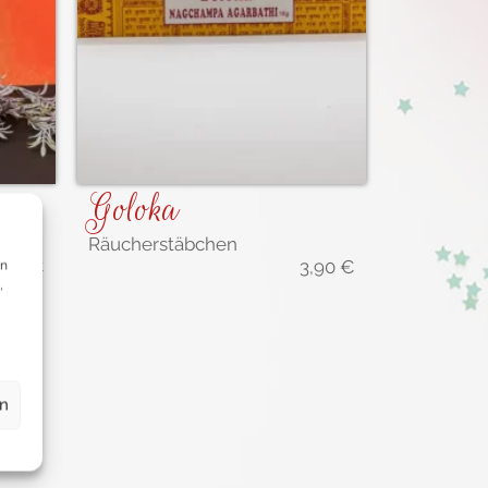
Goloka
Räucherstäbchen
,90
€
3,90
€
en
,
en