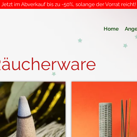
Jetzt im Abverkauf bis zu -50%, solange der Vorrat reicht!
Home
Ange
Räucherware