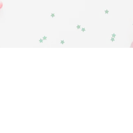
en
gungen