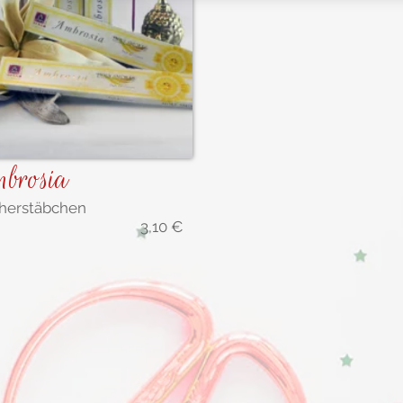
brosia
herstäbchen
3,10
€