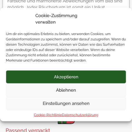
Farbliche und marmorierte Abweichungen vom Bild sind
möglich. Jeder Räucherturm ist somit ein Unikat.
Cookie-Zustimmung
Das Kunstwerk ist je nach Aufstellort entweder
verwalten
unauffällig oder der Mittelpunkt der Aufmerksamkeit.
Um dir ein optimales Erlebnis zu bieten, verwenden Cookies, um
Geräteinformationen zu speichern und/oder darauf zuzugreifen. Wenn du
diesen Technologien zustimmst, können wir Daten wie das Surfverhalten
Das besondere Extra
oder eindeutige IDs auf dieser Website verarbeiten. Wenn du deine
Zustimmung nicht erteilst oder zurückziehst, können bestimmte
Merkmale und Funktionen beeinträchtigt werden.
Akzeptieren
Kostenlos geliefert
Ablehnen
Ab einem Bestellwert von 50 Euro liefern wir
deine
Geschenke innerhalb Österreichs kostenlos
aus!
Einstellungen ansehen
Cookie-Richtlinie
Datenschutzerklärung
Passend verpackt