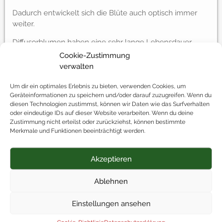
Dadurch entwickelt sich die Blüte auch optisch immer
weiter.
Diffusorblumen haben eine sehr lange Lebensdauer.
Cookie-Zustimmung
Sie können Diffusorblumen auch zum Dekorieren
verwalten
verwenden.
Um dir ein optimales Erlebnis zu bieten, verwenden Cookies, um
Die Alternative zur Faser und für jeden Aroma-Fan ein
Geräteinformationen zu speichern und/oder darauf zuzugreifen. Wenn du
absolutes Traumgeschenk.
diesen Technologien zustimmst, können wir Daten wie das Surfverhalten
oder eindeutige IDs auf dieser Website verarbeiten. Wenn du deine
Zustimmung nicht erteilst oder zurückziehst, können bestimmte
Merkmale und Funktionen beeinträchtigt werden.
Das besondere Extra
Akzeptieren
Ablehnen
Kostenlos geliefert
Einstellungen ansehen
Ab einem Bestellwert von 50 Euro liefern wir
deine