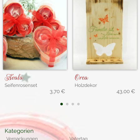
Avala
Orea
Seifenrosenset
Holzdekor
3,70
€
43,00
€
1
2
3
4
Kategorien
Verpackungen
Vatertag