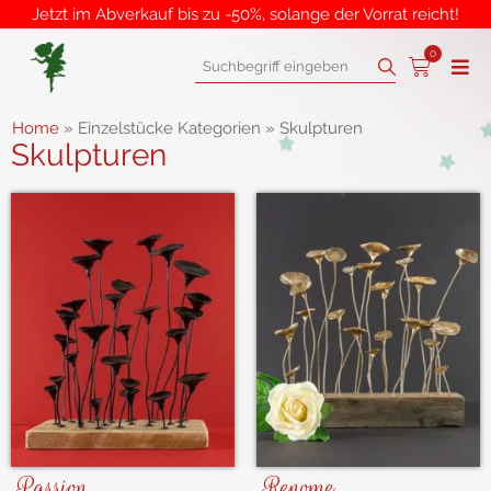
Jetzt im Abverkauf bis zu -50%, solange der Vorrat reicht!
0
Home
»
Einzelstücke Kategorien
»
Skulpturen
Skulpturen
Passion
Renome