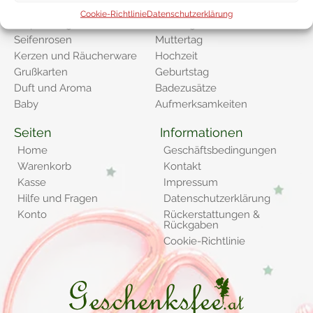
Kategorien
Cookie-Richtlinie
Datenschutzerklärung
Verpackungen
Vatertag
Seifenrosen
Muttertag
Kerzen und Räucherware
Hochzeit
Grußkarten
Geburtstag
Duft und Aroma
Badezusätze
Baby
Aufmerksamkeiten
Seiten
Informationen
Home
Geschäftsbedingungen
Warenkorb
Kontakt
Kasse
Impressum
Hilfe und Fragen
Datenschutzerklärung
Konto
Rückerstattungen &
Rückgaben
Cookie-Richtlinie