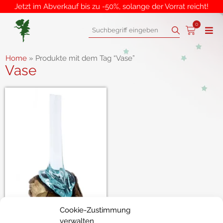
Jetzt im Abverkauf bis zu -50%, solange der Vorrat reicht!
0
Home
»
Produkte mit dem Tag “Vase”
Vase
Cookie-Zustimmung
Tikse
verwalten