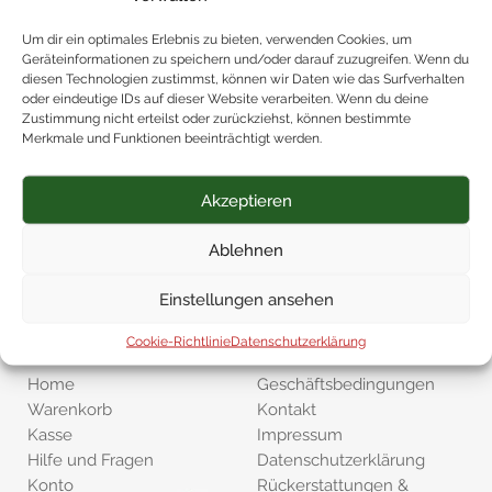
Echtholzdekoratin
Um dir ein optimales Erlebnis zu bieten, verwenden Cookies, um
48,00
€
Geräteinformationen zu speichern und/oder darauf zuzugreifen. Wenn du
diesen Technologien zustimmst, können wir Daten wie das Surfverhalten
oder eindeutige IDs auf dieser Website verarbeiten. Wenn du deine
Zustimmung nicht erteilst oder zurückziehst, können bestimmte
Merkmale und Funktionen beeinträchtigt werden.
Kategorien
Verpackungen
Vatertag
Akzeptieren
Seifenrosen
Muttertag
Kerzen und Räucherware
Hochzeit
Ablehnen
Grußkarten
Geburtstag
Duft und Aroma
Badezusätze
Einstellungen ansehen
Baby
Aufmerksamkeiten
Cookie-Richtlinie
Datenschutzerklärung
Seiten
Informationen
Home
Geschäftsbedingungen
Warenkorb
Kontakt
Kasse
Impressum
Hilfe und Fragen
Datenschutzerklärung
Konto
Rückerstattungen &