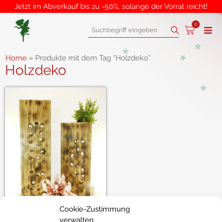
Jetzt im Abverkauf bis zu -50%, solange der Vorrat reicht!
0
Home
»
Produkte mit dem Tag “Holzdeko”
Holzdeko
Cookie-Zustimmung
Suna
verwalten