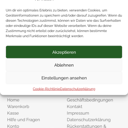
Holzdekorsäule
Um dir ein optimales Erlebnis zu bieten, verwenden Cookies, um
ab
69,90
€
Geräteinformationen zu speichern und/oder darauf zuzugreifen. Wenn du
diesen Technologien zustimmst, können wir Daten wie das Surfverhalten
oder eindeutige IDs auf dieser Website verarbeiten. Wenn du deine
Zustimmung nicht erteilst oder zurückziehst, können bestimmte
Merkmale und Funktionen beeinträchtigt werden.
Kategorien
Verpackungen
Vatertag
Akzeptieren
Seifenrosen
Muttertag
Kerzen und Räucherware
Hochzeit
Ablehnen
Grußkarten
Geburtstag
Duft und Aroma
Badezusätze
Einstellungen ansehen
Baby
Aufmerksamkeiten
Cookie-Richtlinie
Datenschutzerklärung
Seiten
Informationen
Home
Geschäftsbedingungen
Warenkorb
Kontakt
Kasse
Impressum
Hilfe und Fragen
Datenschutzerklärung
Konto
Rückerstattungen &