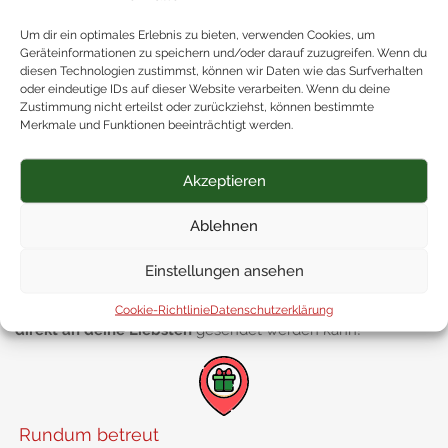
Das besondere Extra
Um dir ein optimales Erlebnis zu bieten, verwenden Cookies, um
Geräteinformationen zu speichern und/oder darauf zuzugreifen. Wenn du
diesen Technologien zustimmst, können wir Daten wie das Surfverhalten
oder eindeutige IDs auf dieser Website verarbeiten. Wenn du deine
Zustimmung nicht erteilst oder zurückziehst, können bestimmte
Merkmale und Funktionen beeinträchtigt werden.
Kostenlos geliefert
Ab einem Bestellwert von 50 Euro liefern wir
deine
Geschenke innerhalb Österreichs kostenlos
aus!
Akzeptieren
Ablehnen
Einstellungen ansehen
Passend verpackt
Wir verpacken deine Geschenke
gerne so, dass das Paket
Cookie-Richtlinie
Datenschutzerklärung
direkt an deine Liebsten
gesendet werden kann!
Rundum betreut