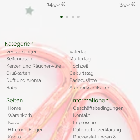
14,90
€
3,90
€
1
2
3
4
Kategorien
Verpackungen
Vatertag
Seifenrosen
Muttertag
Kerzen und Räucherware
Hochzeit
Grußkarten
Geburtstag
Duft und Aroma
Badezusätze
Baby
Aufmerksamkeiten
Seiten
Informationen
Home
Geschäftsbedingungen
Warenkorb
Kontakt
Kasse
Impressum
Hilfe und Fragen
Datenschutzerklärung
Konto
Rückerstattungen &