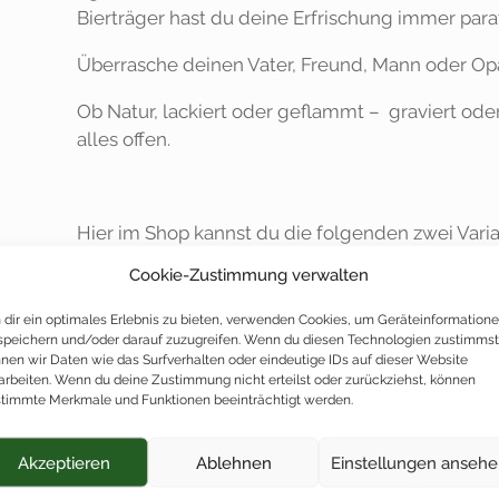
Bierträger hast du deine Erfrischung immer parat
Überrasche deinen Vater, Freund, Mann oder Op
Ob Natur, lackiert oder geflammt – graviert oder m
alles offen.
Hier im Shop kannst du die folgenden zwei Vari
Cookie-Zustimmung verwalten
Premium
– Bierkiste mit einseitig personalisie
dir ein optimales Erlebnis zu bieten, verwenden Cookies, um Geräteinformation
Exklusiv
– Bierkiste mit vollflächiger Personalis
speichern und/oder darauf zuzugreifen. Wenn du diesen Technologien zustimmst
Flaschenöffner
nen wir Daten wie das Surfverhalten oder eindeutige IDs auf dieser Website
arbeiten. Wenn du deine Zustimmung nicht erteilst oder zurückziehst, können
timmte Merkmale und Funktionen beeinträchtigt werden.
tra
Akzeptieren
Ablehnen
Einstellungen anseh