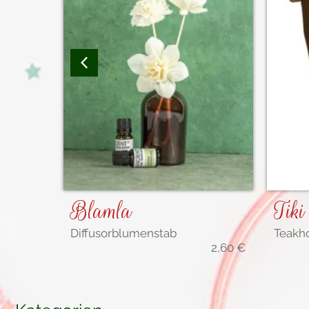
Blamla
Tiki
Diffusorblumenstab
Teakh
b
17,90
€
2,60
€