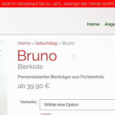
Jetzt im Abverkauf bis zu -50%, solange der Vorrat reicht!
Home
Ange
Home
»
Geburtstag
»
Bruno
Bruno
Bierkiste
Personalisierter Bierträger aus Fichtenholz
ab
39,90
€
Variante
Leeren