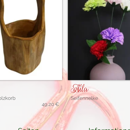
Aila
olzkorb
Seifennelke
49,20
€