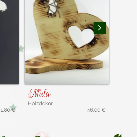
Mula
Sata
Holzdekor
Räuche
1,80
€
46,00
€