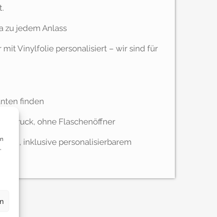
.
a zu jedem Anlass
it Vinylfolie personalisiert – wir sind für
anten finden
rtem Druck, ohne Flaschenöffner
en
ierung, inklusive personalisierbarem
,
en