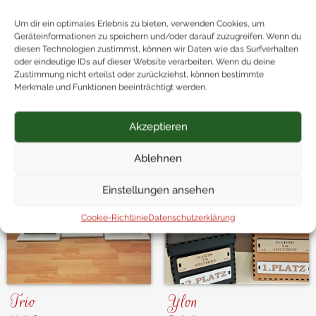
Wir sind
vor Ort
,
telefonisch
,
via Mail
oder
im Chat
für dich
Um dir ein optimales Erlebnis zu bieten, verwenden Cookies, um
erreichbar und
kümmern uns um jedes Anliegen!
Geräteinformationen zu speichern und/oder darauf zuzugreifen. Wenn du
diesen Technologien zustimmst, können wir Daten wie das Surfverhalten
oder eindeutige IDs auf dieser Website verarbeiten. Wenn du deine
Zustimmung nicht erteilst oder zurückziehst, können bestimmte
Mehr von Geschenksfee
Merkmale und Funktionen beeinträchtigt werden.
Akzeptieren
Ablehnen
Einstellungen ansehen
Cookie-Richtlinie
Datenschutzerklärung
Trio
Ylon