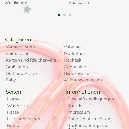
Windlichter
Sparkasse
1
2
3
Kategorien
Verpackungen
Vatertag
Seifenrosen
Muttertag
Kerzen und Räucherware
Hochzeit
Grußkarten
Geburtstag
Duft und Aroma
Badezusätze
Baby
Aufmerksamkeiten
Seiten
Informationen
Home
Geschäftsbedingungen
Warenkorb
Kontakt
Kasse
Impressum
Hilfe und Fragen
Datenschutzerklärung
Konto
Rückerstattungen &