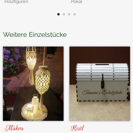
Holzfiguren
Pokal
1
2
3
4
Weitere Einzelstücke
Makra
Kistl