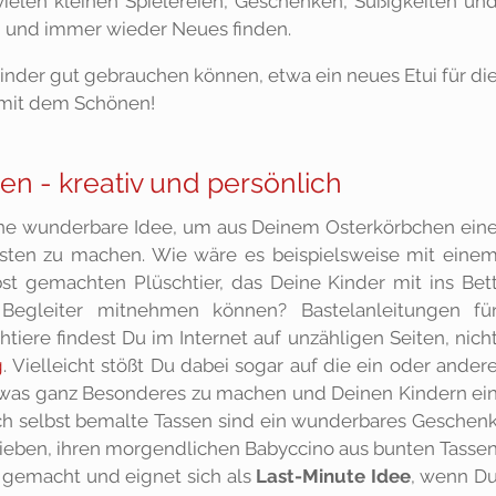
vielen kleinen Spielereien, Geschenken, Süßigkeiten un
 und immer wieder Neues finden.
inder gut gebrauchen können, etwa ein neues Etui für di
 mit dem Schönen!
n - kreativ und persönlich
ine wunderbare Idee, um aus Deinem Osterkörbchen ein
nsten zu machen. Wie wäre es beispielsweise mit eine
t gemachten Plüschtier, das Deine Kinder mit ins Bet
Begleiter mitnehmen können? Bastelanleitungen fü
ere findest Du im Internet auf unzähligen Seiten, nich
g
. Vielleicht stößt Du dabei sogar auf die ein oder ander
twas ganz Besonderes zu machen und Deinen Kindern ei
uch selbst bemalte Tassen sind ein wunderbares Geschen
 lieben, ihren morgendlichen Babyccino aus bunten Tasse
ch gemacht und eignet sich als
Last-Minute Idee
, wenn D