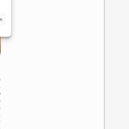
en
h
.
b
e
n
.
r