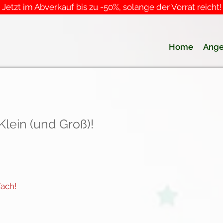
Jetzt im Abverkauf bis zu -50%, solange der Vorrat reicht!
Home
Ange
Klein (und Groß)!
fach!