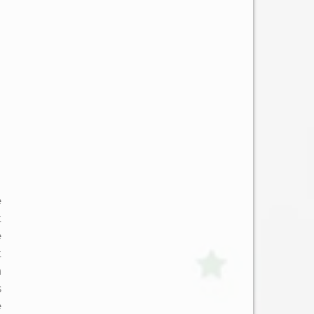
e
t
e
t
n
s
e