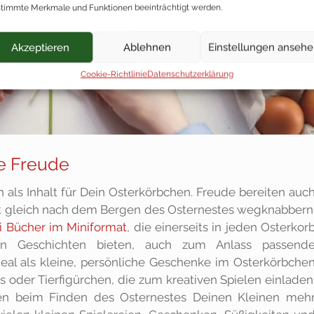
timmte Merkmale und Funktionen beeinträchtigt werden.
Akzeptieren
Ablehnen
Einstellungen anseh
Cookie-Richtlinie
Datenschutzerklärung
e Freude
n als Inhalt für Dein Osterkörbchen. Freude bereiten auc
ht gleich nach dem Bergen des Osternestes wegknabbern
i Bücher im Miniformat
, die einerseits in jeden Osterkor
an Geschichten bieten, auch zum Anlass passend
deal als kleine, persönliche Geschenke im Osterkörbche
s oder Tierfigürchen, die zum kreativen Spielen einladen
den beim Finden des Osternestes Deinen Kleinen meh