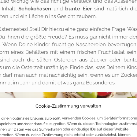
uso wichtig wie das richtige Versteck und das Aussehe
 Inhalt.
Schokohasen
und
bunte Eier
sind natürlich di
ten und ein Lächeln ins Gesicht zaubern.
ernestes! Stell Dir hierzu eine ganz einfache Frage: Wa
Du ihnen die größte Freude? Es muss gar nicht immer de
. Wenn Deine Kinder fruchtige Naschereien bevorzugen
orm eines Behälters mit einem frischen Fruchtsalat sein
 sind auch die süßen Ostereier aus Zucker oder bunt
s um die Osterzeit unzählige. Finde das, was Deinem Kin
 darf man auch mal nachsichtig sein, wenn es um Zucke
 einmal im Jahr und damit etwas ganz Besonderes.
Cookie-Zustimmung verwalten
dir ein optimales Erlebnis zu bieten, verwenden Cookies, um Geräteinformation
speichern und/oder darauf zuzugreifen. Wenn du diesen Technologien zustimmst
nen wir Daten wie das Surfverhalten oder eindeutige IDs auf dieser Website
arbeiten. Wenn du deine Zustimmung nicht erteilst oder zurückziehst, können