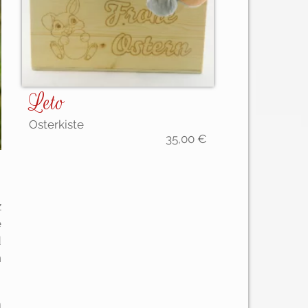
Leto
Osterkiste
35,00
€
z
e
d
n
m