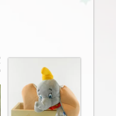
n
r
u